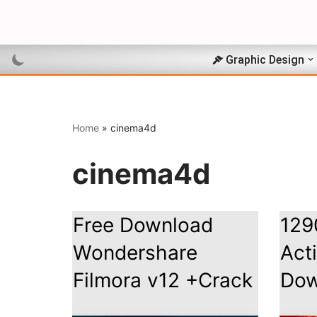
Skip
to
Graphic Design
content
Home
»
cinema4d
cinema4d
Free Download
129
Wondershare
Act
Filmora v12 +Crack
Dow