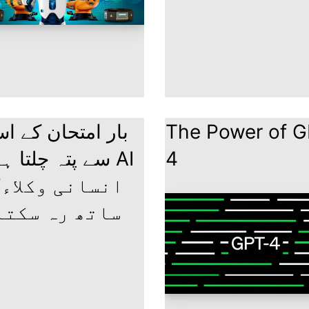
بار امتحان کے ا
The Power of G
سے پتہ چلتا ہ AI
4
ساتھ رہ سکتا