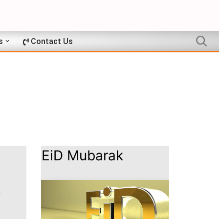
s
Contact Us
:
EiD Mubarak
)