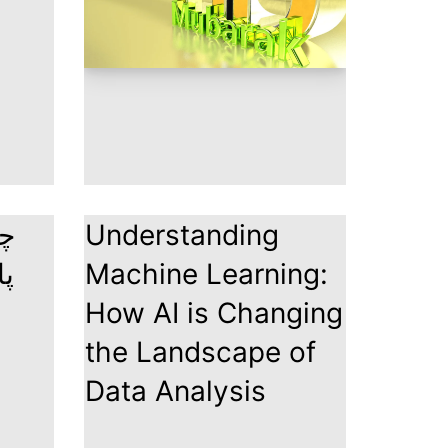
چی
Understanding
پا
Machine Learning:
How AI is Changing
the Landscape of
Data Analysis