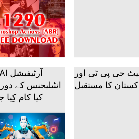
ٹ جی پی ٹی اور
کستان کا مستقبل
انٹیلیجنس کے دور
کیا کام کِیا 